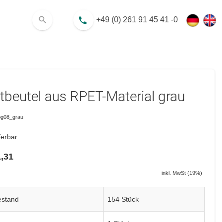
search
+49 (0) 261 91 45 41 -0
phone
tbeutel aus RPET-Material grau
g08_grau
ferbar
,31
inkl. MwSt (19%)
estand
154 Stück