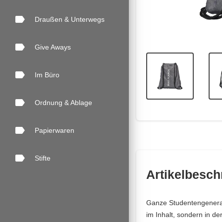
label
Draußen & Unterwegs
label
Give Aways
label
Im Büro
label
Ordnung & Ablage
label
Papierwaren
label
Stifte
Artikelbesch
Ganze Studentengenerat
im Inhalt, sondern in d