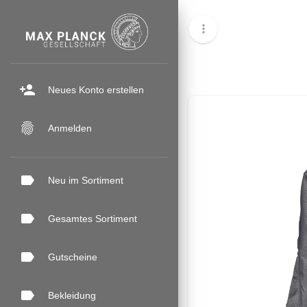
more_vert
person_add
Neues Konto erstellen
fingerprint
Anmelden
label
Neu im Sortiment
label
Gesamtes Sortiment
label
Gutscheine
label
Bekleidung